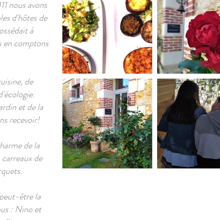
011 nous avons
bles d'hôtes de
ossédait à
us en comptons
uisine, de
d'écologie.
rdin et de la
s recevoir!
harme de la
s carreaux de
rquets.
 peut-être la
us : Nino et