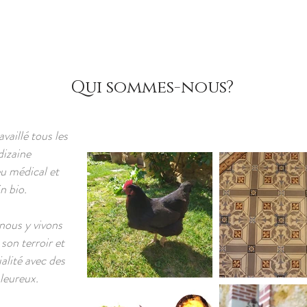
GITE 15PERS
SEJOURS A THEME GROUPE
TABLE D'HOTES
Qui sommes-nous?
vaillé tous les
dizaine
eu médical et
n bio.
nous y vivons
son terroir et
alité avec des
aleureux.