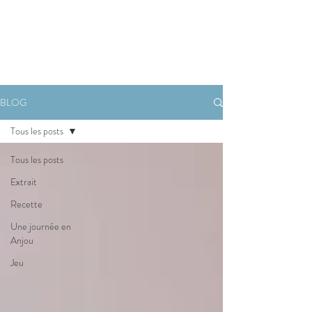
Réserver
BLOG
Tous les posts
Tous les posts
Extrait
Recette
Une journée en
Anjou
Jeu