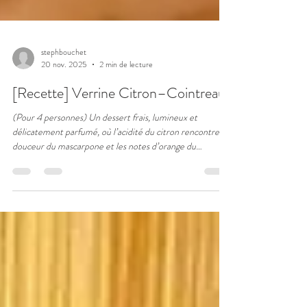
stephbouchet
20 nov. 2025
2 min de lecture
[Recette] Verrine Citron–Cointreau
(Pour 4 personnes) Un dessert frais, lumineux et
délicatement parfumé, où l’acidité du citron rencontre la
douceur du mascarpone et les notes d’orange du
Cointreau. Ingrédients Sirop 1 càs de sucre Le jus d’un
citron 4 càs de Cointreau Crème mascarpone 250 g de
mascarpone 2 œufs 50 g de sucre Lemon curd 3 œufs 4
citrons (zestes + jus) 1 càs de Maïzena 150 g de sucre
Montage Biscuits à la cuillère Zestes de citron pour la
finition Préparation Sirop au Cointreau Mélanger le suc