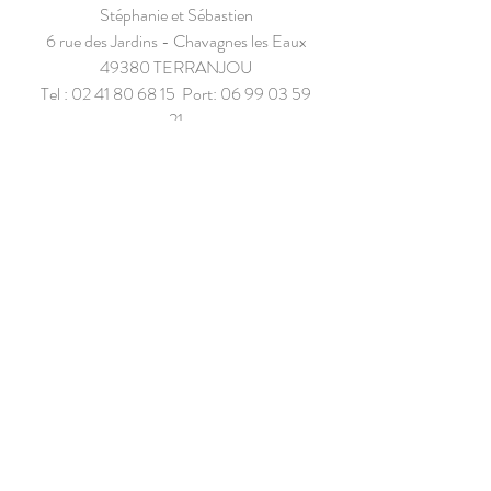
Stéphanie et Sébastien
6 rue des Jardins - Chavagnes les Eaux
49380 TERRANJOU
Tel :
02 41 80 68 15
Port:
06 99 03 59
21
stephbouchet@hotmail.fr
Nom
E-mail
Téléphone