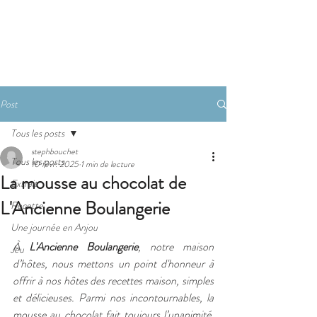
Réserver
Post
Tous les posts
stephbouchet
Tous les posts
10 févr. 2025
1 min de lecture
La mousse au chocolat de
Extrait
L'Ancienne Boulangerie
Recette
Une journée en Anjou
À 
L'Ancienne Boulangerie
, notre maison 
Jeu
d’hôtes, nous mettons un point d'honneur à 
offrir à nos hôtes des recettes maison, simples 
et délicieuses. Parmi nos incontournables, la 
mousse au chocolat fait toujours l’unanimité. 