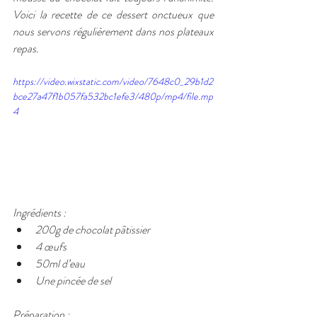
Voici la recette de ce dessert onctueux que 
nous servons régulièrement dans nos plateaux 
repas.
https://video.wixstatic.com/video/7648c0_29b1d2
bce27a47f1b057fa532bc1efe3/480p/mp4/file.mp
4
Ingrédients :
200g de chocolat pâtissier
4 œufs
50ml d’eau
Une pincée de sel
Préparation :