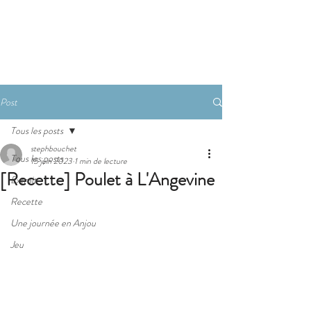
Réserver
Post
Tous les posts
stephbouchet
Tous les posts
15 juin 2023
1 min de lecture
[Recette] Poulet à L'Angevine
Extrait
Recette
Une journée en Anjou
Jeu